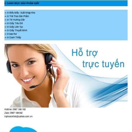
2. DANH MỤC SẢN PHẨM GIẤY
⇒ In Biểu Mẫu- Xuất Nhập Kho
⇒ In Thẻ Treo Sản Phẩm
⇒ In Tờ Hướng Dẫn
⇒ In Giấy Tiêu Đề
⇒ In Giấy Liên Tục
⇒ In Giấy Thuyết Minh
⇒ In bao thư
⇒ In Danh Thiếp
Hotline: 0987 188 182
Zalo: 0987 188182
inphuockhoi@yahoo.com.vn