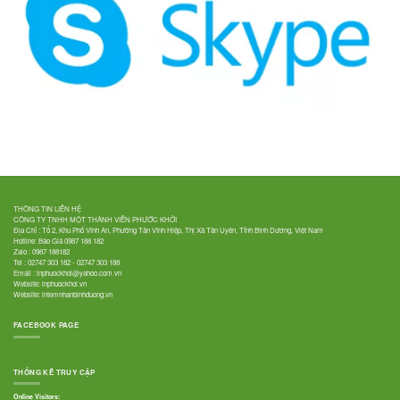
THÔNG TIN LIÊN HỆ
CÔNG TY TNHH MỘT THÀNH VIÊN PHƯỚC KHỞI
Địa Chỉ : Tổ 2, Khu Phố Vĩnh An, Phường Tân Vĩnh Hiệp, Thị Xã Tân Uyên, Tỉnh Bình Dương, Việt Nam
Hotline: Báo Giá
0987 188 182
Zalo :
0987 188182
Tel :
02747 303 182
-
02747 303 188
Email :
inphuockhoi@yahoo.com.vn
Website:
inphuockhoi.vn
Website:
intemnhanbinhduong.vn
FACEBOOK PAGE
THỐNG KÊ TRUY CẬP
Online Visitors: