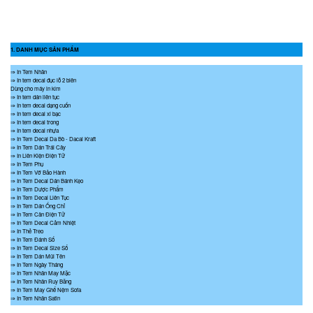
1. DANH MỤC SẢN PHẨM
⇒ In Tem Nhãn
⇒ In tem decal đục lỗ 2 biên
Dùng cho máy in kim
⇒ In tem dán liên tục
⇒ In tem decal dạng cuốn
⇒ In tem decal xi bạc
⇒ In tem decal trong
⇒ In tem decal nhựa
⇒ In Tem Decal Da Bò - Dacal Kraft
⇒ In Tem Dán Trái Cây
⇒ In Liên Kiện Điện Tử
⇒ In Tem Phụ
⇒ In Tem Vỡ Bảo Hành
⇒ In Tem Decal Dán Bánh Kẹo
⇒ In Tem Dược Phẩm
⇒ In Tem Decal Liên Tục
⇒ In Tem Dán Ống Chỉ
⇒ In Tem Cân Điện Tử
⇒ In Tem Decal Cảm Nhiệt
⇒ In Thẻ Treo
⇒ In Tem Đánh Số
⇒ In Tem Decal Size Số
⇒ In Tem Dán Mũi Tên
⇒ In Tem Ngày Tháng
⇒ In Tem Nhãn May Mặc
⇒ In Tem Nhãn Ruy Băng
⇒ In Tem May Ghế Nệm Sofa
⇒ In Tem Nhãn Satin