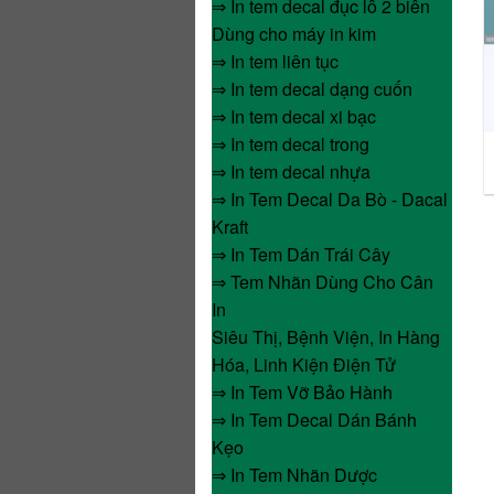
⇒ In tem decal đục lỗ 2 biên
Dùng cho máy in kim
⇒ In tem liên tục
⇒ In tem decal dạng cuốn
⇒ In tem decal xi bạc
⇒ In tem decal trong
⇒ In tem decal nhựa
⇒ In Tem Decal Da Bò - Dacal
Kraft
⇒ In Tem Dán Trái Cây
⇒ Tem Nhãn Dùng Cho Cân
In
Siêu Thị, Bệnh Viện, In Hàng
Hóa, Linh Kiện Điện Tử
⇒ In Tem Vỡ Bảo Hành
⇒ In Tem Decal Dán Bánh
Kẹo
⇒ In Tem Nhãn Dược