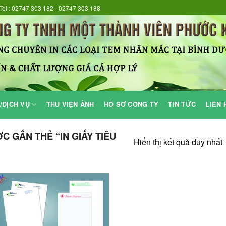
Tel : 02747 303 182 - 02747 303 188
/DỊCH VỤ
THU VIỆN ẢNH
HỒ SƠ CÔNG TY
TIN TỨC
LIÊN 
 GẮN THẺ “IN GIẤY TIÊU
Hiển thị kết quả duy nhất