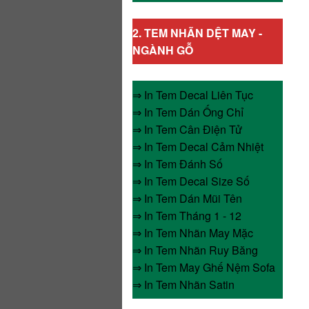
2.
TEM NHÃN DỆT MAY -
NGÀNH GỖ
⇒ In Tem Decal Liên Tục
⇒ In Tem Dán Ống Chỉ
⇒ In Tem Cân Điện Tử
⇒ In Tem Decal Cảm Nhiệt
⇒ In Tem Đánh Số
⇒ In Tem Decal Size Số
⇒ In Tem Dán Mũi Tên
⇒ In Tem Tháng 1 - 12
⇒ In Tem Nhãn May Mặc
⇒ In Tem Nhãn Ruy Băng
⇒ In Tem May Ghế Nệm Sofa
⇒ In Tem Nhãn Satin