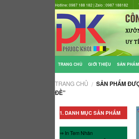
Skip
Hotline: 0987 188 182 | Zalo : 0987 188182
to
content
TRANG CHỦ
GIỚI THIỆU
SẢN PHẨM
TRANG CHỦ
SẢN PHẨM ĐƯỢC
/
ĐỀ”
1.
DANH MỤC SẢN PHẨM
⇒ In Tem Nhãn