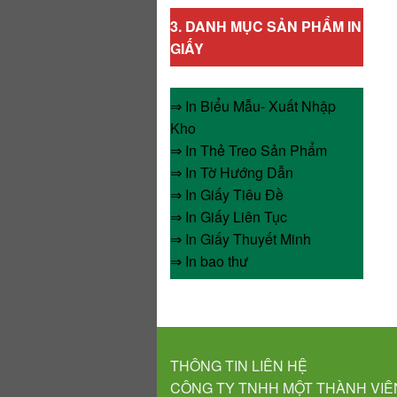
3. DANH MỤC SẢN PHẨM IN
GIẤY
⇒ In Biểu Mẫu- Xuất Nhập
Kho
⇒ In Thẻ Treo Sản Phẩm
⇒ In Tờ Hướng Dẫn
⇒ In Giấy Tiêu Đề
⇒ In Giấy Liên Tục
⇒ In Giấy Thuyết Minh
⇒ In bao thư
THÔNG TIN LIÊN HỆ
CÔNG TY TNHH MỘT THÀNH VIÊ