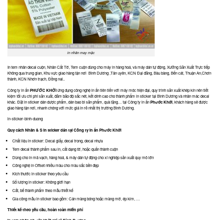
in nhãn may mặc
In tem nhãn decal cuộn, Nhãn Cắt Tờ, Tem cuộn dùng cho máy in hàng hoá, và máy dán tự động, Xưởng Sản Xuất Trực tiếp
Không qua trung gian, Khu vực giao hàng tận nơi Bình Dương ,Tân uyên, KCN Đại đăng, Bàu bàng, Bến cát, Thuận An,Chơn
thành, KCN Nhơn trạch, Đồng nai..
Công ty in ấn
PHƯỚC KHỞI
ứng dụng công nghệ in ấn tiên tiến với máy móc hiện đại, quy trình sản xuất khép kín nên tiết
kiệm tối ưu chi phí sản xuất, đảm bảo độ sắc nét, kết dính cao cho thành phẩm in sticker tại Bình Dương và nhãn mác decal
khác. Đặt in sticker dán dược phẩm, dán bao bì sản phẩm, quà tặng… tại Công ty in ấn
Phước Khới
, khách hàng sẽ được
giao hàng tận nơi, nhanh chóng với mức giá in rẻ nhất thị trường Bình Dương.
in-sticker-binh-duong
Quy cách Nhãn & S in sticker dán tại Công ty in ấn Phước Khởi
Chất liệu in sticker: Decal giấy, decal trong, decal nhựa
Tem decal thành phẩm sau in, cắt dạng tờ, hoặc quấn thành cuộn
Dùng cho in mã vạch, hàng hoá, & máy dán tự động cho xí nghiệp sản xuất quy mô lớn
Công nghệ in Offset nhiều màu cho màu sắc bền đẹp
Kích thước in sticker theo yêu cầu
Số lượng in sticker: Không giới hạn
Cắt, bế thành phẩm theo mẫu thiết kế
Gia công mẫu in sticker bao gồm: Cán màng bóng hoặc màng mờ, ép kim, …
Thiết kế theo yêu cầu, hoàn toàn miễn phí