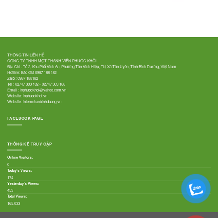
THÔNG TIN LIÊN HỆ
CÔNG TY TNHH MỘT THÀNH VIÊN PHƯỚC KHỞI
Địa Chỉ : Tổ 2, Khu Phố Vĩnh An, Phường Tân Vĩnh Hiệp, Thị Xã Tân Uyên, Tỉnh Bình Dương, Việt Nam
Hotline: Báo Giá
0987 188 182
Zalo :
0987 188182
Tel :
02747 303 182
-
02747 303 188
Email :
inphuockhoi@yahoo.com.vn
Website:
inphuockhoi.vn
Website:
intemnhanbinhduong.vn
FACEBOOK PAGE
THỐNG KÊ TRUY CẬP
Online Visitors:
0
Today's Views:
174
Yesterday's Views:
453
Total Views:
165.033