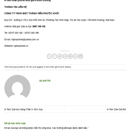
In tem nhãn phước khởi giá rẻ Bình Dương
THÔNG TIN LIÊN HỆ
CÔNG TY TNHH MỘT THÀNH VIÊN PHƯỚC KHỞI
Địa Chỉ : Xưởng in Tổ 2, Khu Phố Vĩnh An, Phường Tân Vĩnh Hiệp, Thị Xã Tân Uyên, Tỉnh Bình Dương, Việt Nam
Hotline; Báo giá: Zalo & Gọi:
0987 188 182
Tel:
02747 303 182
–
02747 303 188
Email:
inphuockhoi@yahoo.com.vn
Website:
inphuockhoi.vn
This entry was posted in
Tin tức
and tagged
In tem nhãn giá rẻ bình dương
.
QUANTRI
In Tem Dán kcn Sóng Thần 3- Kim Huy
In Tem Dán Giá Rẻ
Để lại một bình luận
Email của bạn sẽ không được hiển thị công khai.
Các trường bắt buộc được đánh dấu
*