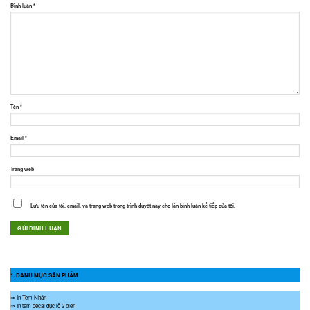
Bình luận
*
Tên
*
Email
*
Trang web
Lưu tên của tôi, email, và trang web trong trình duyệt này cho lần bình luận kế tiếp của tôi.
1. DANH MỤC SẢN PHẨM
⇒ In Tem Nhãn
⇒ In tem decal đục lỗ 2 biên