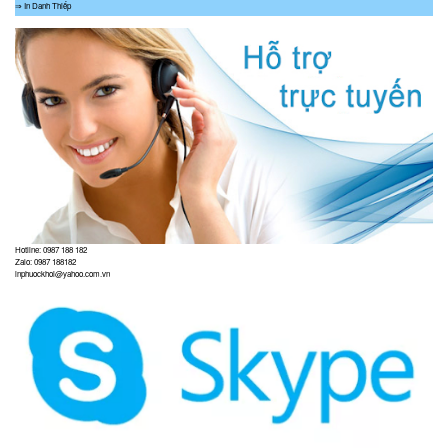
⇒ In Danh Thiếp
Hotline: 0987 188 182
Zalo: 0987 188182
inphuockhoi@yahoo.com.vn