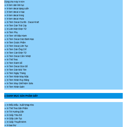
Dùng cho máy in kim
⇒ In tem dán liên tục
⇒ In tem decal dạng cuốn
⇒ In tem decal xi bạc
⇒ In tem decal trong
⇒ In tem decal nhựa
⇒ In Tem Decal Da Bò - Dacal Kraft
⇒ In Tem Dán Trái Cây
⇒ In Liên Kiện Điện Tử
⇒ In Tem Phụ
⇒ In Tem Vỡ Bảo Hành
⇒ In Tem Decal Dán Bánh Kẹo
⇒ In Tem Dược Phẩm
⇒ In Tem Decal Liên Tục
⇒ In Tem Dán Ống Chỉ
⇒ In Tem Cân Điện Tử
⇒ In Tem Decal Cảm Nhiệt
⇒ In Thẻ Treo
⇒ In Tem Đánh Số
⇒ In Tem Decal Size Số
⇒ In Tem Dán Mũi Tên
⇒ In Tem Ngày Tháng
⇒ In Tem Nhãn May Mặc
⇒ In Tem Nhãn Ruy Băng
⇒ In Tem May Ghế Nệm Sofa
⇒ In Tem Nhãn Satin
2. DANH MỤC SẢN PHẨM GIẤY
⇒ In Biểu Mẫu- Xuất Nhập Kho
⇒ In Thẻ Treo Sản Phẩm
⇒ In Tờ Hướng Dẫn
⇒ In Giấy Tiêu Đề
⇒ In Giấy Liên Tục
⇒ In Giấy Thuyết Minh
⇒ In bao thư